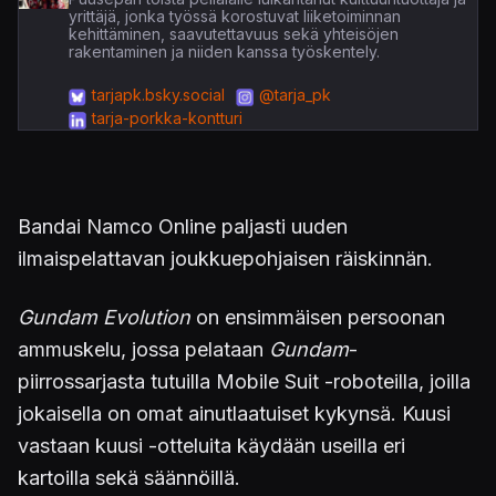
yrittäjä, jonka työssä korostuvat liiketoiminnan
kehittäminen, saavutettavuus sekä yhteisöjen
rakentaminen ja niiden kanssa työskentely.
tarjapk.bsky.social
@tarja_pk
tarja-porkka-kontturi
Bandai Namco Online paljasti uuden
ilmaispelattavan joukkuepohjaisen räiskinnän.
Gundam Evolution
on ensimmäisen persoonan
ammuskelu, jossa pelataan
Gundam
-
piirrossarjasta tutuilla Mobile Suit -roboteilla, joilla
jokaisella on omat ainutlaatuiset kykynsä. Kuusi
vastaan kuusi -otteluita käydään useilla eri
kartoilla sekä säännöillä.