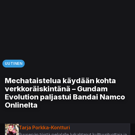
UUTINEN
Mechataistelua käydään kohta
verkkoräiskintänä – Gundam
Evolution paljastui Bandai Namco
Onlinelta
Tarja Porkka-Kontturi
Puusepän töistä pelialalle luikahtanut kulttuurituottaja ja