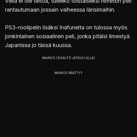
Vielä ei ole tietoa, tuleeko toistaiseksi nimetön peli
rantautumaan jossain vaiheessa länsimaihin.
PS3-roolipelin lisäksi Inafunelta on tulossa myös
jonkinlainen sosiaalinen peli, jonka pitäisi ilmestyä
Japanissa jo tässä kuussa.