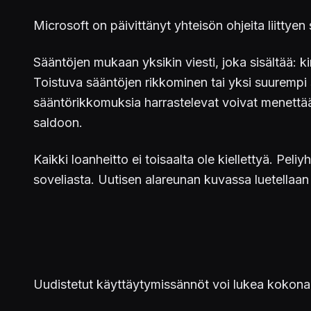
Microsoft on päivittänyt yhteisön ohjeita liittye
Sääntöjen mukaan yksikin viesti, joka sisältää: kir
Toistuva sääntöjen rikkominen tai yksi suurempi s
sääntörikkomuksia harrastelevat voivat menettää 
saldoon.
Kaikki loanheitto ei toisaalta ole kiellettyä. Peli
soveliasta. Uutisen alareunan kuvassa luetellaan
Uudistetut käyttäytymissännöt voi lukea kokon