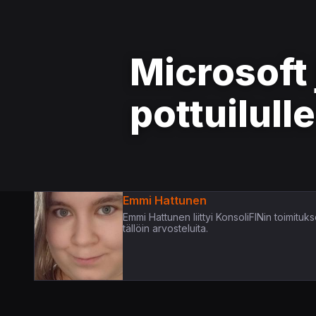
Microsoft 
pottuilulle
Emmi Hattunen
Emmi Hattunen liittyi KonsoliFINin toimituk
tällöin arvosteluita.