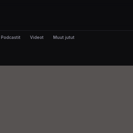
Podcastit
Videot
Muut jutut