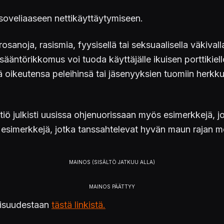
n soveliaaseen nettikäyttäytymiseen.
osanoja, rasismia, fyysisellä tai seksuaalisella väkivall
ääntörikkomus voi tuoda käyttäjälle ikuisen porttikiell
oikeutensa peleihinsä tai jäsenyyksien tuomiin herkkuih
yhtiö julkisti uusissa ohjenuorissaan myös esimerkkejä, j
 esimerkkejä, jotka tanssahtelevat hyvän maun rajan mo
aisuudestaan
tästä linkistä.