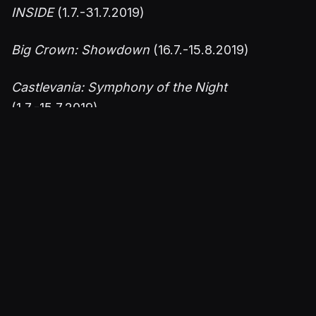
INSIDE
(1.7.-31.7.2019)
Big Crown: Showdown
(16.7.-15.8.2019)
Castlevania: Symphony of the Night
(1.7.-15.7.2019)
Meet the Robinsons
(16.7.-31.7.2019)
Lisätietoja voi haeskella tuttuun tyyliin
Larry
"Major Nelson" Hrybin
blogista,
täältä
.
Julkaistu 30.6.2019 15.07
PELIT