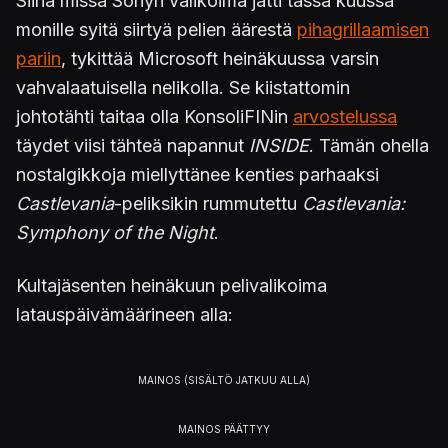
Siinä missä Sonyn valikoima jätti tässä kuussa
monille syitä siirtyä pelien äärestä
pihagrillaamisen
pariin
, tykittää Microsoft heinäkuussa varsin
vahvalaatuisella nelikolla. Se kiistattomin
johtotähti taitaa olla KonsoliFINin
arvostelussa
täydet viisi tähteä napannut
INSIDE
. Tämän ohella
nostalgikkoja miellyttänee kenties parhaaksi
Castlevania
-peliksikin rummutettu
Castlevania:
Symphony of the Night
.
Kultajäsenten heinäkuun pelivalikoima
latauspäivämäärineen alla: