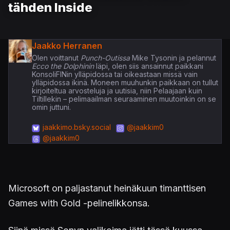
tähden Inside
Jaakko Herranen
Olen voittanut
Punch-Outissa
Mike Tysonin ja pelannut
Ecco the Dolphinin
läpi, olen siis ansainnut paikkani
KonsoliFINin ylläpidossa tai oikeastaan missä vain
ylläpidossa ikinä. Moneen muuhunkin paikkaan on tullut
kirjoiteltua arvosteluja ja uutisia, niin Pelaajaan kuin
Tiltillekin – pelimaailman seuraaminen muutoinkin on se
omin juttuni.
jaakkimo.bsky.social
@jaakkim0
@jaakkim0
Microsoft on paljastanut heinäkuun timanttisen
Games with Gold -pelinelikkonsa.