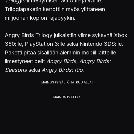
Trilogyn
ilmestymisen Wii U:lle ja Wiille.
Trilogiapaketin kerrottiin myös ylittäneen
miljoonan kopion rajapyykin.
Angry Birds Trilogy julkaistiin viime syksynä Xbox
360:lle, PlayStation 3:lle sekä Nintendo 3DS:lle.
Paketti pitää sisällään aiemmin mobiililaitteille
ilmestyneet pelit
Angry Birds
,
Angry Birds:
Seasons
sekä
Angry Birds: Rio
.