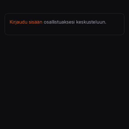
Kirjaudu sisään
osallistuaksesi keskusteluun.
KonsoliFIN – Peliuutiset, peliarvostelut, pelikeskustelut
– Pelaamisen keskipiste!