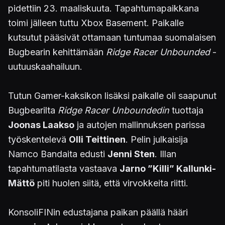
pidettiin 23. maaliskuuta. Tapahtumapaikkana
toimi jälleen tuttu Xbox Basement. Paikalle
kutsutut pääsivät ottamaan tuntumaa suomalaisen
Bugbearin kehittämään
Ridge Racer Unbounded
-
uutuuskaahailuun.
Tutun Gamer-kaksikon lisäksi paikalle oli saapunut
Bugbearilta
Ridge Racer Unboundedin
tuottaja
Joonas Laakso
ja autojen mallinnuksen parissa
työskentelevä
Olli Teittinen
. Pelin julkaisija
Namco Bandaita edusti
Jenni Sten
. Illan
tapahtumatilasta vastaava
Jarno ”Killi” Kallunki-
Mättö
piti huolen siitä, että virvokkeita riitti.
KonsoliFINin edustajana paikan päällä hääri