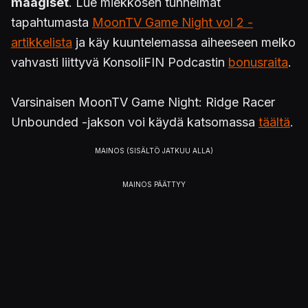
maagiset
. Lue miekkosen tunnelmat
tapahtumasta
MoonTV Game Night vol 2 -
artikkelista
ja käy kuuntelemassa aiheeseen melko
vahvasti liittyvä KonsoliFIN Podcastin
bonusraita
.
Varsinaisen MoonTV Game Night: Ridge Racer
Unbounded -jakson voi käydä katsomassa
täältä
.