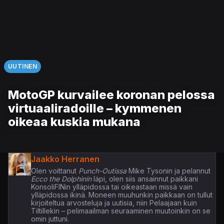
UUTINEN
MotoGP kurvailee koronan pelossa
virtuaaliradoille – kymmenen
oikeaa kuskia mukana
Jaakko Herranen
Olen voittanut
Punch-Outissa
Mike Tysonin ja pelannut
Ecco the Dolphinin
läpi, olen siis ansainnut paikkani
KonsoliFINin ylläpidossa tai oikeastaan missä vain
ylläpidossa ikinä. Moneen muuhunkin paikkaan on tullut
kirjoiteltua arvosteluja ja uutisia, niin Pelaajaan kuin
Tiltillekin – pelimaailman seuraaminen muutoinkin on se
omin juttuni.