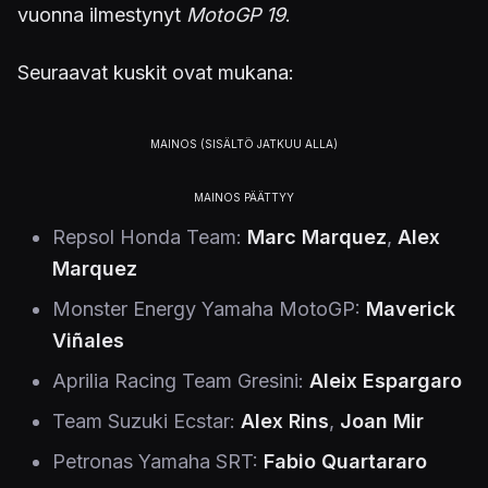
vuonna ilmestynyt
MotoGP 19
.
Seuraavat kuskit ovat mukana:
Repsol Honda Team:
Marc Marquez
,
Alex
Marquez
Monster Energy Yamaha MotoGP:
Maverick
Viñales
Aprilia Racing Team Gresini:
Aleix Espargaro
Team Suzuki Ecstar:
Alex Rins
,
Joan Mir
Petronas Yamaha SRT:
Fabio Quartararo