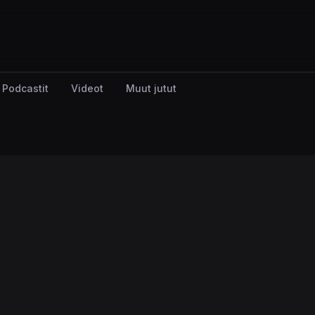
Podcastit
Videot
Muut jutut