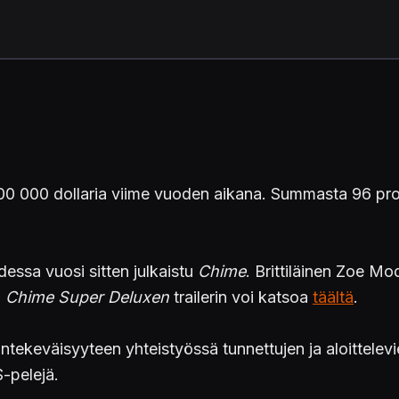
00 000 dollaria viime vuoden aikana. Summasta 96 prose
essa vuosi sitten julkaistu
Chime
. Brittiläinen Zoe Mo
.
Chime Super Deluxen
trailerin voi katsoa
täältä
.
ekeväisyyteen yhteistyössä tunnettujen ja aloittelevie
-pelejä.