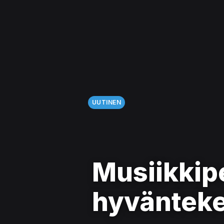
UUTINEN
Musiikkipe
hyväntek