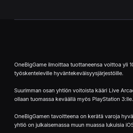
OneBigGame ilmoittaa tuottaneensa voittoa yli 1
työskenteleville hyväntekeväisyysjärjestöille.
Suurimman osan yhtiön voitoista kääri Live Arcad
ollaan tuomassa keväällä myös PlayStation 3:lle
OneBigGamen tavoitteena on kerätä varoja hyvänt
yhtiö on julkaisemassa muun muassa lukuisia iOS