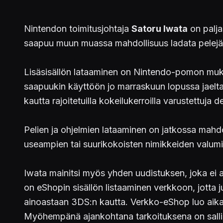
Nintendon toimitusjohtaja
Satoru Iwata
on palja
saapuu muun muassa mahdollisuus ladata pelejä lai
Lisäsisällön lataaminen on Nintendo-pomon mukaa
saapuukin käyttöön jo marraskuun lopussa jael
kautta rajoitetuilla kokeilukerroilla varustettuja
Pelien ja ohjelmien lataaminen on jatkossa mahdoll
useampien tai suurikokoisten nimikkeiden valumi
Iwata mainitsi myös yhden uudistuksen, joka ei as
on eShopin sisällön listaaminen verkkoon, jotta j
ainoastaan 3DS:n kautta. Verkko-eShop luo aikan
Myöhempänä ajankohtana tarkoituksena on salli