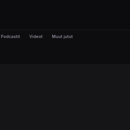
Podcastit
Videot
Muut jutut