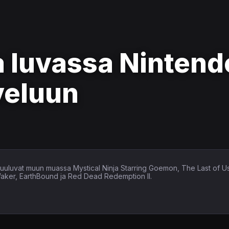
 luvassa Ninten
veluun
in kuuluvat muun muassa Mystical Ninja Starring Goemon, The Last of U
Waker, EarthBound ja Red Dead Redemption II.