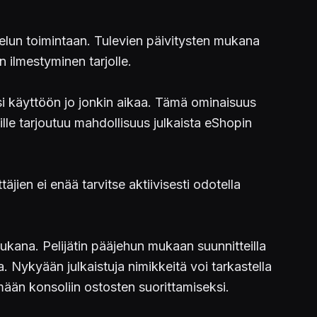
lun toimintaan. Tulevien päivitysten mukana
 ilmestyminen tarjolle.
si käyttöön jo jonkin aikaa. Tämä ominaisuus
lle tarjoutuu mahdollisuus julkaista eShopin
jien ei enää tarvitse aktiivisesti odotella
mukana. Pelijätin pääjehun mukaan suunnitteilla
. Nykyään julkaistuja nimikkeitä voi tarkastella
ään konsoliin ostosten suorittamiseksi.