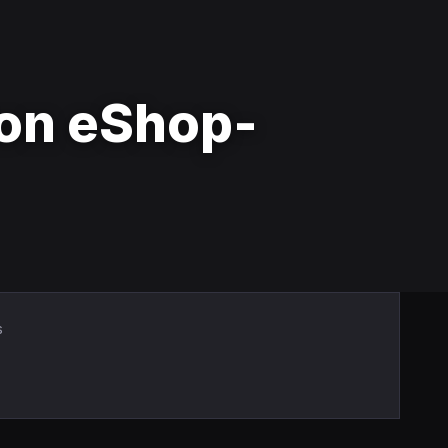
don eShop-
s