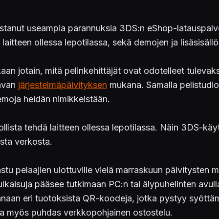
stanut useampia parannuksia 3DS:n eShop-latauspalve
tteen ollessa lepotilassa, sekä demojen ja lisäsisällön
n jotain, mitä pelinkehittäjät ovat odotelleet tulevak
tavan
järjestelmäpäivityksen
mukana. Samalla pelistudioi
 demoja heidän nimikkeistään.
ista tehdä laitteen ollessa lepotilassa. Näin 3DS-käyttä
sta verkosta.
tu pelaajien ulottuville vielä marraskuun päivitysten 
ulkaisuja pääsee tutkimaan PC:n tai älypuhelinten avulla
aan eri tuotoksista QR-koodeja, jotka pystyy syöttäm
a myös puhdas verkkopohjainen ostostelu.