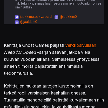
Tiltillekin – pelimaailman seuraaminen muutoinkin on se
omin juttuni.
jaakkimo.bsky.social
@jaakkim0
@jaakkim0
Kehittäjä Ghost Games paljasti
verkkosivullaan
Need for Speed
-sarjan saavan jatkoa vielä
kuluvan vuoden aikana. Samaisessa yhteydessä
aiheen tiimoilta paljastettiin ensimmäisiä
tiedonmurusia.
Kehittäjien mukaan autojen kustomoinnilla on
tärkeä rooli varsinaisen kaahailun ohessa.
Tuunatuilla menopeleillä päästää kurvailemaan niin
asfaltille kuin sorallekin, ja vauhdikasta menoa