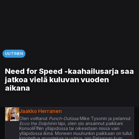
UUTINEN
Need for Speed -kaahailusarja saa
jatkoa vielä kuluvan vuoden
aikana
Jaakko Herranen
Olen voittanut
Punch-Outissa
Mike Tysonin ja pelannut
Ecco the Dolphinin
läpi, olen siis ansainnut paikkani
KonsoliFINin ylläpidossa tai oikeastaan missä vain
ylläpidossa ikinä. Moneen muuhunkin paikkaan on tullut
kirjoiteltua arvosteluja ja uutisia, niin Pelaajaan kuin