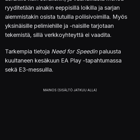
ryyditetään ainakin eeppisillä loikilla ja sarjan
aiemmistakin osista tutuilla poliisivoimilla. Myös
yksinäisille pelimiehille ja -naisille tarjotaan
tekemistä, sillä verkkoyhteyttä ei vaadita.
Tarkempia tietoja
Need for Speedin
paluusta
kuultaneen kesäkuun EA Play -tapahtumassa
sekä E3-messuilla.
Julkaistu 9.5.2017 19.28