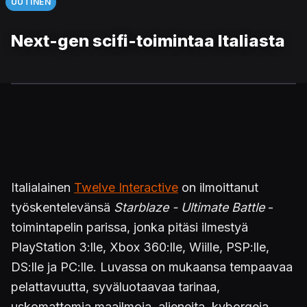
UUTINEN
Next-gen scifi-toimintaa Italiasta
Italialainen
Twelve Interactive
on ilmoittanut
työskentelevänsä
Starblaze - Ultimate Battle
-
toimintapelin parissa, jonka pitäsi ilmestyä
PlayStation 3:lle, Xbox 360:lle, Wiille, PSP:lle,
DS:lle ja PC:lle. Luvassa on mukaansa tempaavaa
pelattavuutta, syväluotaavaa tarinaa,
uskomattomia maailmoja, alieneita, kyborgeja