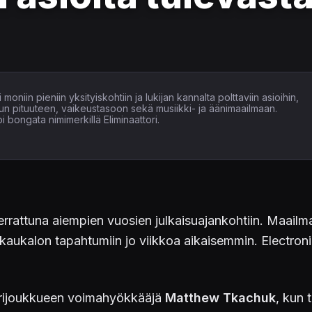
moniin pieniin yksityiskohtiin ja lukijan kannalta polttaviin asioihin,
un pituuteen, vaikeustasoon sekä musiikki- ja äänimaailmaan.
 bongata nimimerkillä Eliminaattori.
errattuna aiempien vuosien julkaisuajankohtiin. Maailma
ukalon tapahtumiin jo viikkoa aikaisemmin. Electronic A
tarijoukkueen voimahyökkääjä
Matthew Tkachuk
, kun 