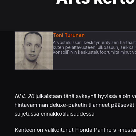
Toni Turunen
Arvosteluissani keskityn erityisen hartaasti 
kuten pelattavuuteen, ulkoasuun, seikkail
KonsoliFINin keskustelufoorumilta minut voi
NHL 26
julkaistaan tänä syksynä hyvissä ajoin v
hintavamman deluxe-paketin tilanneet pääsevät ka
suljetussa ennakkotilaisuudessa.
Kanteen on valikoitunut Florida Panthers -mes