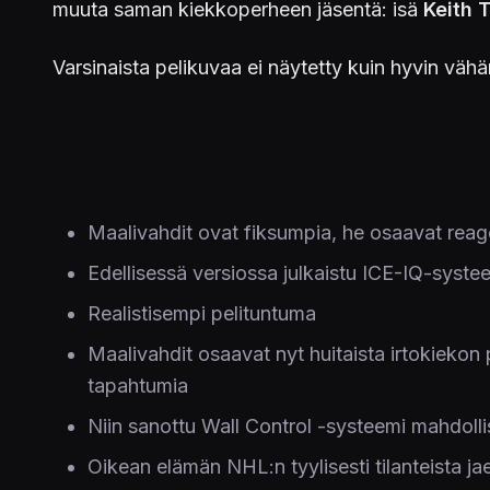
muuta saman kiekkoperheen jäsentä: isä
Keith 
Varsinaista pelikuvaa ei näytetty kuin hyvin vähän
Maalivahdit ovat fiksumpia, he osaavat reago
Edellisessä versiossa julkaistu ICE-IQ-syste
Realistisempi pelituntuma
Maalivahdit osaavat nyt huitaista irtokiekon 
tapahtumia
Niin sanottu Wall Control -systeemi mahdollis
Oikean elämän NHL:n tyylisesti tilanteista j