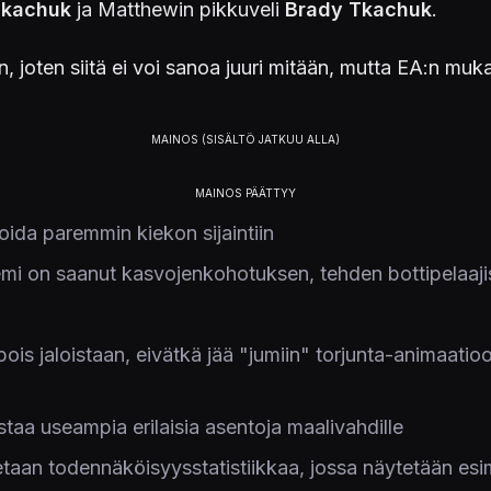
Tkachuk
ja Matthewin pikkuveli
Brady Tkachuk
.
, joten siitä ei voi sanoa juuri mitään, mutta EA:n muka
ida paremmin kiekon sijaintiin
emi on saanut kasvojenkohotuksen, tehden bottipelaaji
pois jaloistaan, eivätkä jää "jumiin" torjunta-animaati
taa useampia erilaisia asentoja maalivahdille
aetaan todennäköisyysstatistiikkaa, jossa näytetään e