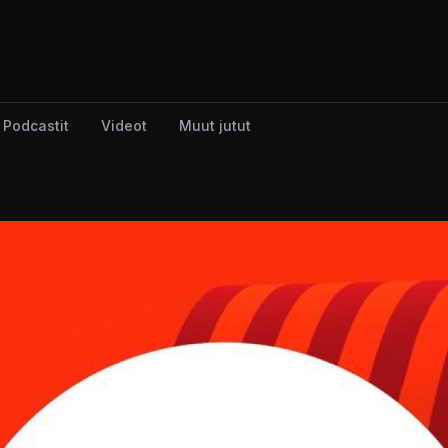
Podcastit
Videot
Muut jutut