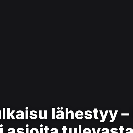
lkaisu lähestyy –
i asioita tulevast