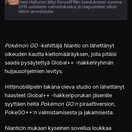
Emmi Hattunen liittyi KonsoliFINin toimitukseen vuonna
2018 uutistiimin vahvistukseksi ja raapustelee silloin
tällöin arvosteluita.
Pokémon GO
-kehittäjä Niantic on lähettänyt
oikeuden kautta kieltomääräyksen, jolla pitäisi
saada pysäytettyä Global++ -hakkeriryhmän
huijausohjelmien levitys.
Hittimobiilipelin takana oleva studio on lähettänyt
haasteet Global++ -hakkeriporukan jäsenille
syyttäen heitä
Pokémon GO:n
piraattiversion,
PokeGO++:n valmistamisesta ja jakamisesta.
Nianticin mukaan kyseinen sovellus loukkaa