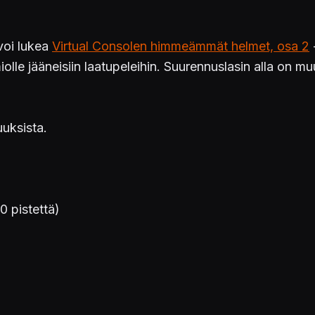
 voi lukea
Virtual Consolen himmeämmät helmet, osa 2
-
le jääneisiin laatupeleihin. Suurennuslasin alla on 
uksista.
 pistettä)