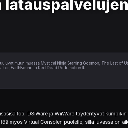
 latauspalvelujen
in kuuluvat muun muassa Mystical Ninja Starring Goemon, The Last of U
Waker, EarthBound ja Red Dead Redemption II.
lisäsisältöä. DSiWare ja WiiWare täydentyvät kumpikin pel
sältöä myös Virtual Consolen puolelle, sillä luvassa on 