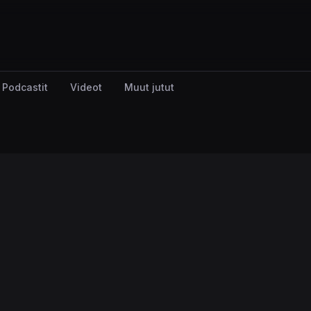
Podcastit
Videot
Muut jutut