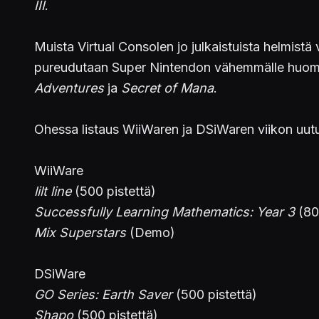
III
.
Muista Virtual Consolen jo julkaistuista helmistä
pureudutaan Super Nintendon vähemmälle huomiol
Adventures
ja
Secret of Mana
.
Ohessa listaus WiiWaren ja DSiWaren viikon uutu
WiiWare
lilt line
(500 pistettä)
Successfully Learning Mathematics: Year 3
(800
Mix Superstars
(Demo)
DSiWare
GO Series: Earth Saver
(500 pistettä)
Shapo
(500 pistettä)