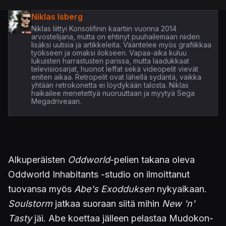
Niklas Isberg
Niklas liittyi Konsolifinin kaartiin vuonna 2014
arvostelijana, mutta on ehtinyt puuhailemaan niiden
lisäksi uutisia ja artikkeleita. Vääntelee myös grafiikkaa
työkseen ja omaksi ilokseen. Vapaa-aika kuluu
lukuisten harrastusten parissa, mutta laadukkaat
televisiosarjat, huonot leffat sekä videopelit vievät
eniten aikaa. Retropelit ovat lähellä sydäntä, vaikka
yhtään retrokonetta ei löydykään talosta. Niklas
haikailee menetettyä nuoruuttaan ja myytyä Sega
Megadriveaan.
Alkuperäisten
Oddworld
-pelien takana oleva
Oddworld Inhabitants -studio on ilmoittanut
tuovansa myös
Abe's Exodduksen
nykyaikaan.
Soulstorm
jatkaa suoraan siitä mihin
New 'n'
Tasty
jäi.
Abe koettaa jälleen pelastaa Mudokon-