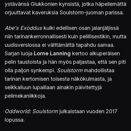
ystävänsä Glukkonien kynsistä, jotka häpeilemättä
orjuuttavat kaveruksia Soulstorm-juoman parissa.
Abe's Exoddus
kulki edellisen osan jalanjäljissä
niin tarinankerronnallisesti kuin pelillisestikin, mutta
uudisversiossa ei välttämättä tapahdu samaa.
Sarjan luoja
Lorne Lanning
kertoo alkuperäisen
pelin taustoista ja hän myös paljastaa, että sen piti
olla paljon synkempi.
Soulstorm
mahdollistaa
tarinan kertomisen toisesta näkökulmasta, ja
seikkailuun lupaillaan ainakin päivitettyjä
pelimekaniikkoja.
Oddworld: Soulstorm
julkaistaan vuoden 2017
lopussa.