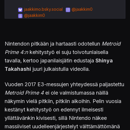
jaakkimo.bsky.social
@jaakkim0
@jaakkim0
Nintendon pitkään ja hartaasti odotellun
Metroid
Prime 4:n
kehitystyö ei suju toivotunlaisella
tavalla, kertoo japanilaisjätin edustaja
Shinya
Takahashi
juuri julkaistulla videolla.
Vuoden 2017 E3-messujen yhteydessä paljastettu
Metroid Prime 4
ei ole valmistumassa näillä
näkymin vielä pitkiin, pitkiin aikoihin. Pelin vuosia
kestänyt kehitystyö on edennyt ilmeisesti
yllättävänkin kivisesti, sillä Nintendo näkee
massiiviset uudelleenjärjestelyt välttämättömänä