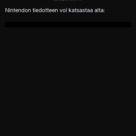
Nintendon tiedotteen voi katsastaa alta:
Julkaistu 25.1.2019 15.29
PELIT