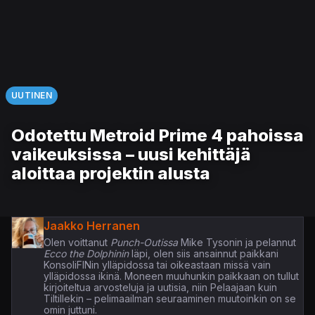
UUTINEN
Odotettu Metroid Prime 4 pahoissa
vaikeuksissa – uusi kehittäjä
aloittaa projektin alusta
Jaakko Herranen
Olen voittanut
Punch-Outissa
Mike Tysonin ja pelannut
Ecco the Dolphinin
läpi, olen siis ansainnut paikkani
KonsoliFINin ylläpidossa tai oikeastaan missä vain
ylläpidossa ikinä. Moneen muuhunkin paikkaan on tullut
kirjoiteltua arvosteluja ja uutisia, niin Pelaajaan kuin
Tiltillekin – pelimaailman seuraaminen muutoinkin on se
omin juttuni.