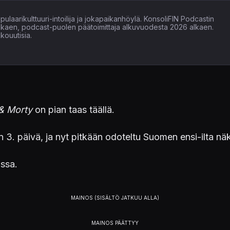
ulaarikulttuuri-intoilija ja jokapaikanhöylä. KonsoliFIN Podcastin
alkaen, podcast-puolen päätoimittaja alkuvuodesta 2026 alkaen.
kouutisia.
& Morty
on pian taas täällä.
n 3. päivä, ja nyt pitkään odoteltu Suomen ensi-ilta n
ssa.