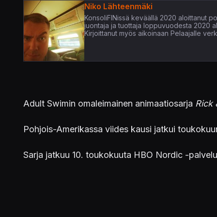
Niko Lähteenmäki
KonsoliFINissä keväällä 2020 aloittanut pop
juontaja ja tuottaja loppuvuodesta 2020 
Kirjoittanut myös aikoinaan Pelaajalle verk
Adult Swimin omaleimainen animaatiosarja
Rick 
Pohjois-Amerikassa viides kausi jatkui toukokuu
Sarja jatkuu 10. toukokuuta HBO Nordic -palvelu