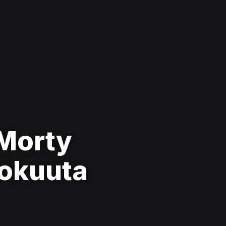
 Morty
kokuuta