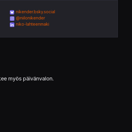
nikender.bsky.social
@niilonikender
niko-lahteenmaki
äkee myös päivänvalon.