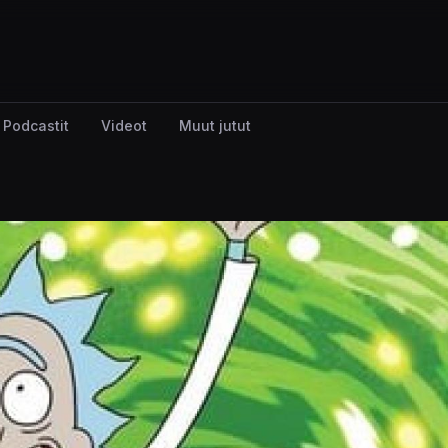
Podcastit
Videot
Muut jutut