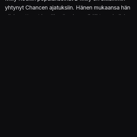
yhtynyt Chancen ajatuksiin. Hänen mukaansa hän
olisi saattanut hyväksyä asian, mikäli tanssi olisi
pysynyt Milly Rock -nimisenä ja jos hänen samaa
nimeä kantava kappaleensa olisi ollut kuultavana
Fortnitessa
.
Innokkaat internetin salapoliisit ovat tosin
huomauttaneet, että 2 Milly kertoo
tällä videolla
(klik)
oppineensa tanssin muilta, joten kyseessä ei
ole hänen oma keksintönsä.
Mikäli Swipe It ei ole tuttu Fortnitesta, voit
katsastaa sen ohesta.