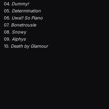
04.
Dummy!
05.
Determination
06.
Uwa!! So Piano
07.
Bonetrousle
08.
Snowy
09.
Alphys
10.
Death by Glamour
11.
Another Medium
12.
Asgore
13.
Megalovania
14.
Hopes & Dreams ~ SAVE The World ~ His
Theme
15.
Reunited
Julkaistu 25.2.2017 14.22