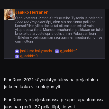
Jaakko Herranen
Olen voittanut
Punch-Outissa
Mike Tysonin ja pelannut
Ecco the Dolphinin
läpi, olen siis ansainnut paikkani
KonsoliFINin ylläpidossa tai oikeastaan missä vain
ylläpidossa ikinä. Moneen muuhunkin paikkaan on tullut
kirjoiteltua arvosteluja ja uutisia, niin Pelaajaan kuin
Tiltillekin – pelimaailman seuraaminen muutoinkin on se
omin juttuni.
jaakkimo.bsky.social
@jaakkim0
@jaakkim0
FinnRuns 2021 käynnistyy tulevana perjantaina
jatkuen koko viikonlopun yli.
FinnRuns ry:n järjestämässä pikapelitapahtumassa
juostaan peräti 27 peliä läpi, tietysti