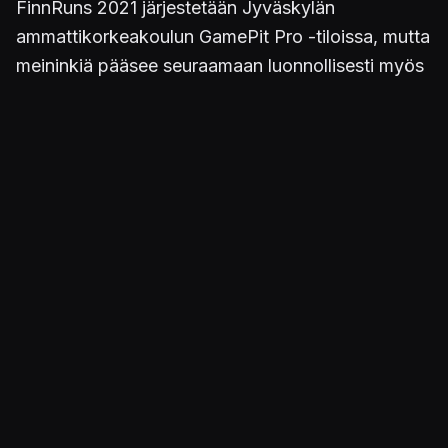
FinnRuns 2021 järjestetään Jyväskylän
ammattikorkeakoulun GamePit Pro -tiloissa, mutta
meininkiä pääsee seuraamaan luonnollisesti myös
suorana Twitchin
kautta
.
FinnRuns 2021 tiedote
https://t.co/j2CtnklqVB
Loistokattaus speedruneja perjantaista
sunnuntaihin ja hyväntekeväisyyttä siinä
sivussa!
@v2fi
@pelaaja
@pelit
@KonsoliFIN
@Eurheilu_com
@yle_eurheilu
pic.twitter.com/uuC8oYMVmj
— FinnRuns ry - Suomen Speedrun Yhdistys
(@FinnRunsRy)
July 14, 2021