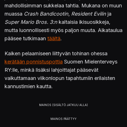
mahdollisimman sukkelaa tahtia. Mukana on muun
muassa
Crash Bandicootin
,
Resident Evilin
ja
Super Mario Bros. 3:n
kaltaisia ikisuosikkeja,
mutta luonnollisesti myös paljon muuta. Aikataulua
pääsee tutkimaan
täältä
.
Kaiken pelaamiseen liittyvän tohinan ohessa
kerätään ponnistuspottia
Suomen Mielenterveys
RY:lle, minkä lisäksi lahjoittajat pääsevät
vaikuttamaan viikonlopun tapahtumiin erilaisten
kannustimien kautta.