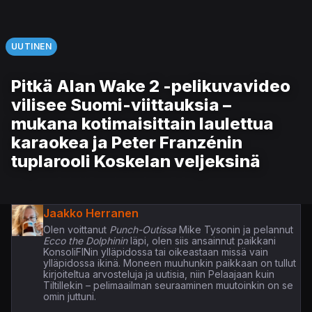
UUTINEN
Pitkä Alan Wake 2 -pelikuvavideo
vilisee Suomi-viittauksia –
mukana kotimaisittain laulettua
karaokea ja Peter Franzénin
tuplarooli Koskelan veljeksinä
Jaakko Herranen
Olen voittanut
Punch-Outissa
Mike Tysonin ja pelannut
Ecco the Dolphinin
läpi, olen siis ansainnut paikkani
KonsoliFINin ylläpidossa tai oikeastaan missä vain
ylläpidossa ikinä. Moneen muuhunkin paikkaan on tullut
kirjoiteltua arvosteluja ja uutisia, niin Pelaajaan kuin
Tiltillekin – pelimaailman seuraaminen muutoinkin on se
omin juttuni.