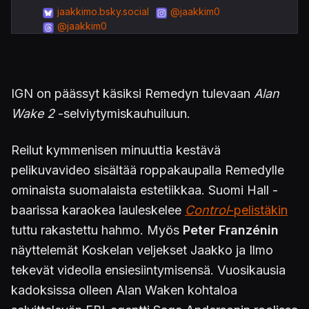
jaakkimo.bsky.social
@jaakkim0
@jaakkim0
IGN on päässyt käsiksi Remedyn tulevaan
Alan
Wake 2
-selviytymiskauhuiluun.
Reilut kymmenisen minuuttia kestävä
pelikuvavideo sisältää roppakaupalla Remedylle
ominaista suomalaista estetiikkaa. Suomi Hall -
baarissa karaokea lauleskelee
Control
-pelistäkin
tuttu rakastettu hahmo. Myös
Peter Franzénin
näyttelemät Koskelan veljekset Jaakko ja Ilmo
tekevät videolla ensiesiintymisensä. Vuosikausia
kadoksissa olleen Alan Waken kohtaloa