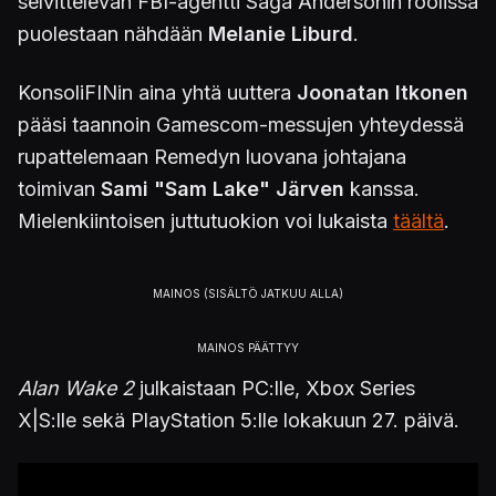
selvittelevän FBI-agentti Saga Andersonin roolissa
puolestaan nähdään
Melanie Liburd
.
KonsoliFINin aina yhtä uuttera
Joonatan Itkonen
pääsi taannoin Gamescom-messujen yhteydessä
rupattelemaan Remedyn luovana johtajana
toimivan
Sami "Sam Lake" Järven
kanssa.
Mielenkiintoisen juttutuokion voi lukaista
täältä
.
Alan Wake 2
julkaistaan PC:lle, Xbox Series
X|S:lle sekä PlayStation 5:lle lokakuun 27. päivä.