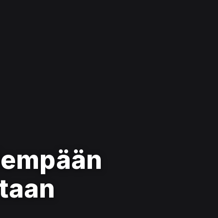
idempään
staan