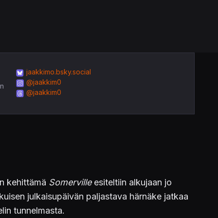
jaakkimo.bsky.social
@jaakkim0
in
@jaakkim0
n kehittämä
Somerville
esiteltiin alkujaan jo
skuisen julkaisupäivän paljastava härnäke jatkaa
elin tunnelmasta.