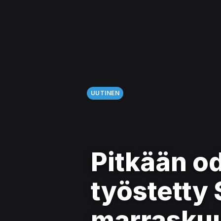
UUTINEN
Pitkään od
työstetty 
marrasku