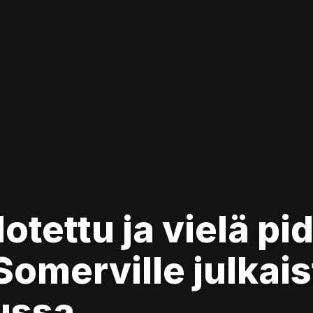
otettu ja vielä p
Somerville julkai
ussa