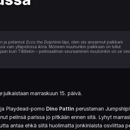
n ja pelannut
Ecco the Dolphinin
läpi, olen siis ansainnut paikkani
issä vain ylläpidossa ikinä. Moneen muuhunkin paikkaan on tullut
elaajaan kuin Tiltillekin – pelimaailman seuraaminen muutoinkin on se om
le
julkaistaan marraskuun 15. päivä.
ja Playdead-pomo
Dino Pattin
perustaman Jumpshipi
anut pelinsä parissa jo pitkään ennen sitä. Lyhyt marra
tta antaa ehkä siitä huolimatta jonkinlaista osviittaa p