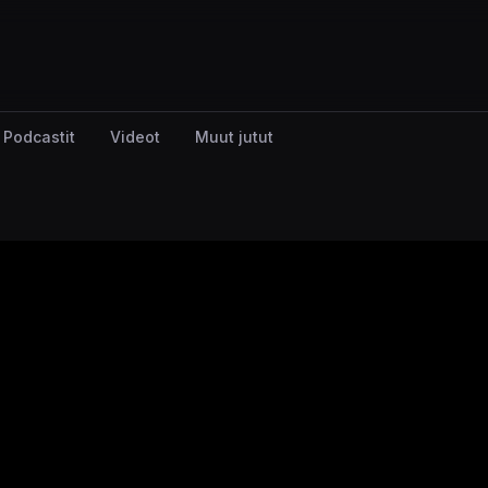
Podcastit
Videot
Muut jutut