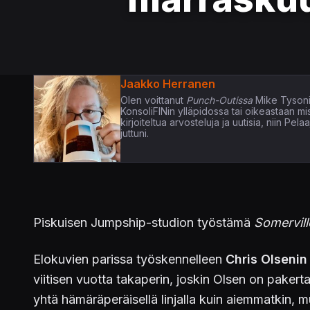
Jaakko Herranen
Olen voittanut
Punch-Outissa
Mike Tysoni
KonsoliFINin ylläpidossa tai oikeastaan m
kirjoiteltua arvosteluja ja uutisia, niin P
juttuni.
Piskuisen Jumpship-studion työstämä
Somervil
Elokuvien parissa työskennelleen
Chris Olsenin
viitisen vuotta takaperin, joskin Olsen on pakert
yhtä hämäräperäisellä linjalla kuin aiemmatkin, mu