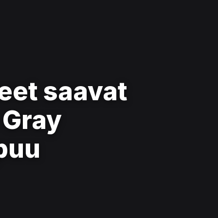
teet saavat
 Gray
puu