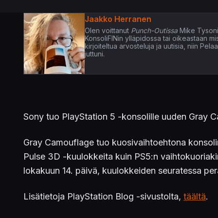
Jaakko Herranen
Olen voittanut
Punch-Outissa
Mike Tysoni
KonsoliFINin ylläpidossa tai oikeastaan m
kirjoiteltua arvosteluja ja uutisia, niin P
juttuni.
Sony tuo PlayStation 5 -konsolille uuden Gray 
Gray Camouflage tuo kuosivaihtoehtona konsolin j
Pulse 3D -kuulokkeita kuin PS5:n vaihtokuoriaki
lokakuun 14. päivä, kuulokkeiden seuratessa per
Lisätietoja PlayStation Blog -sivustolta,
täältä
.