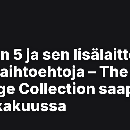
n 5 ja sen lisälait
vaihtoehtoja – The
e Collection saa
okakuussa