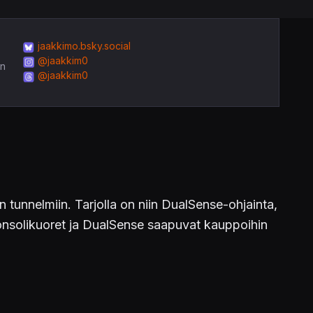
jaakkimo.bsky.social
@jaakkim0
in
@jaakkim0
tunnelmiin. Tarjolla on niin DualSense-ohjainta,
Konsolikuoret ja DualSense saapuvat kauppoihin