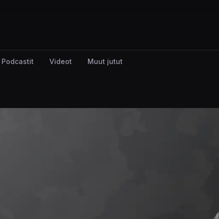
Podcastit
Videot
Muut jutut