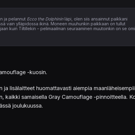
n ja pelannut
Ecco the Dolphinin
läpi, olen siis ansainnut paikkani
issä vain ylläpidossa ikinä. Moneen muuhunkin paikkaan on tullut
elaajaan kuin Tiltillekin – pelimaailman seuraaminen muutoinkin on se om
Camouflage -kuosin.
a lisälaitteet huomattavasti aiempia maanläheisempiin 
n, kaikki samaisella Gray Camouflage -pinnoitteella. 
ässä joulukuussa.