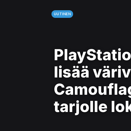
UUTINEN
PlayStatio
lisää väri
Camouflag
tarjolle l