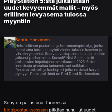
PlayStation 5:stä julkaistaan
uudet kevyemmät mallit – myös
erillinen levyasema tulossa
myyntiin
Santtu Honkanen
Helsinkiläinen puutarhuri ja hortonomiopiskelija, jonka
elämä aina toisinaan pyörii vähän liiaksikin kasvien ja
vihreän ympärillä. Sopivaa vastapainoa tuo läpi elämän
jatkunut peliharrastus. KonsoliFINillä Santtu aloitti
peliuutisten kirjoittajana tammikuussa 2023. Eniten
innostusta aiheuttaa tarinavetoiset seikkailut,
fantasiaroolipelit ja kauhupelit jotka nostavat karvat
pystyyn. Paras peli ikinä on Red Dead Redemption.
Sony on paljastanut tuoreessa
blogipostauksessaan
pitkään huhuillut uudet