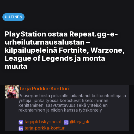
UUTINEN
PlayStation ostaa Repeat.gg-e-
urheiluturnausalustan –
kilpailupeleinä Fortnite, Warzone,
League of Legends ja monta
muuta
Tarja Porkka-Kontturi
Puusepän töistä pelialalle luikahtanut kulttuurituottaja ja
yrittäjä, jonka työssä korostuvat liiketoiminnan
kehittäminen, saavutettavuus sekä yhteisöjen
rakentaminen ja niiden kanssa työskentely.
tarjapk.bsky.social
@tarja_pk
tarja-porkka-kontturi