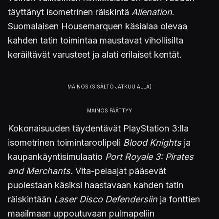
täyttänyt isometrinen räiskintä
Alienation
.
Suomalaisen Housemarquen käsialaa olevaa
kahden tatin toimintaa maustavat vihollisilta
keräiltävät varusteet ja alati erilaiset kentät.
Kokonaisuuden täydentävät PlayStation 3:lla
isometrinen toimintaroolipeli
Blood Knights
ja
kaupankäyntisimulaatio
Port Royale 3: Pirates
and Merchants.
Vita-pelaajat pääsevät
puolestaan käsiksi haastavaan kahden tatin
räiskintään
Laser Disco Defendersiin
ja fonttien
maailmaan uppoutuvaan pulmapeliin