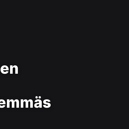
nen
ähemmäs