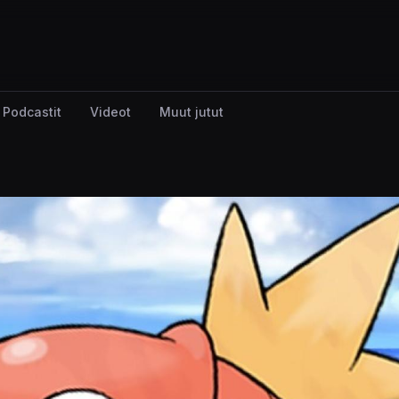
Podcastit
Videot
Muut jutut