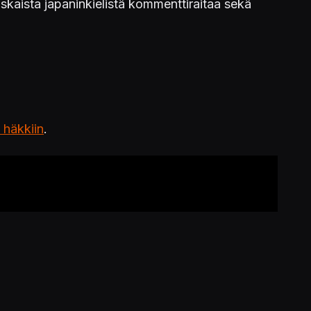
uskaista japaninkielistä kommenttiraitaa sekä
 häkkiin
.