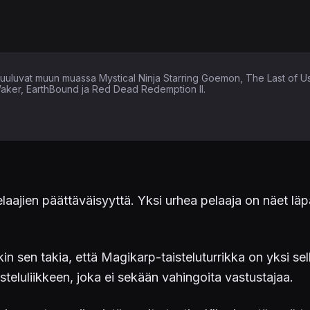
in kuuluvat muun muassa Mystical Ninja Starring Goemon, The Last of U
Waker, EarthBound ja Red Dead Redemption II.
 pelaajien päättäväisyyttä. Yksi urhea pelaaja on näet l
kin sen takia, että Magikarp-taisteluturrikka on yksi 
teluliikkeen, joka ei sekään vahingoita vastustajaa.