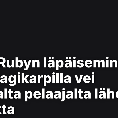
Rubyn läpäisemi
agikarpilla vei
lta pelaajalta l
tta