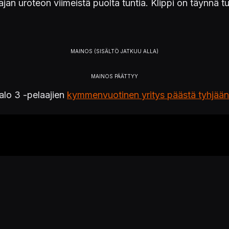
ajan uroteon viimeistä puolta tuntia. Klippi on täynnä t
Halo 3 -pelaajien
kymmenvuotinen yritys päästä tyhjään