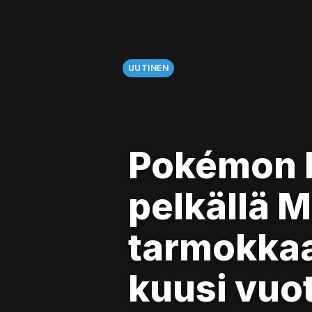
UUTINEN
Pokémon 
pelkällä M
tarmokkaa
kuusi vuo