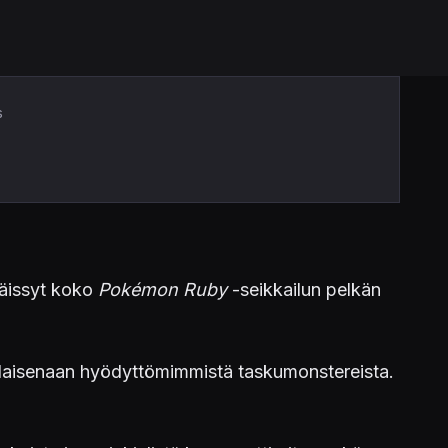
s
äpäissyt koko
Pokémon Ruby
-seikkailun pelkän
sellaisenaan hyödyttömimmistä taskumonstereista.