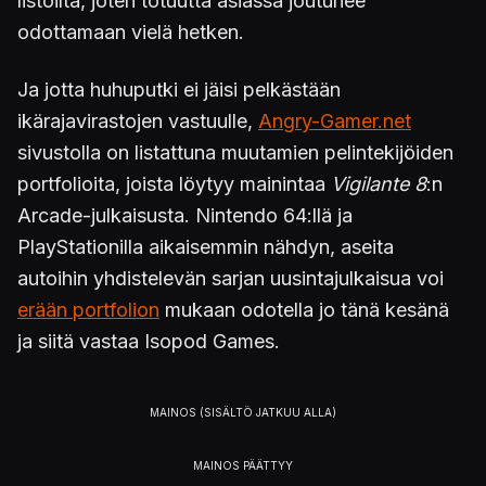
listoilta, joten totuutta asiassa joutunee
odottamaan vielä hetken.
Ja jotta huhuputki ei jäisi pelkästään
ikärajavirastojen vastuulle,
Angry-Gamer.net
sivustolla on listattuna muutamien pelintekijöiden
portfolioita, joista löytyy mainintaa
Vigilante 8
:n
Arcade-julkaisusta. Nintendo 64:llä ja
PlayStationilla aikaisemmin nähdyn, aseita
autoihin yhdistelevän sarjan uusintajulkaisua voi
erään portfolion
mukaan odotella jo tänä kesänä
ja siitä vastaa Isopod Games.