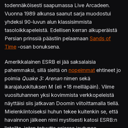
todennäköisesti saapumassa Live Arcadeen.
Vuonna 1989 alkunsa saanut sarja muodostui
yhdeksi 90-luvun alun klassisimmista
tasoloikkapeleistä. Edellisen kerran alkuperäistä
Persian prinssiä päästiin pelaamaan
Sands of
Time
-osan bonuksena.
Amerikkalainen ESRB ei jää saksalaisia
pahemmaksi, sillä sieltä on
nopeimmat
ehtineet jo
poimia
Quake 3: Arenan
nimen sekä
ikarajaluokituksen M (eli +18 meilläpäin). Viime
vuosituhannen yksi kovimmista verkkopeleistä
näyttäisi siis jatkavan Doomin viitoittamalla tiellä.
Mielenkiintoiseksi huhun tekee kuitenkin se, että
havainnon jälkeen nimi mystisesti katosi ESRB:n