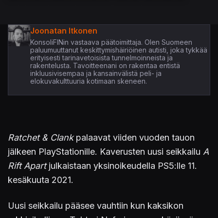
Joonatan Itkonen
KonsoliFINin vastaava päätoimittaja. Olen Suomeen
paluumuuttanut keskittymishäiriöinen autisti, joka tykkää
erityisesti tarinavetoisista tunnelmoinneista ja
rakentelusta. Tavoitteenani on rakentaa entistä
inkluusivisempaa ja kansainvälistä peli- ja
elokuvakulttuuria kotimaan skeneen.
Ratchet & Clank
palaavat viiden vuoden tauon
jälkeen PlayStationille. Kaverusten uusi seikkailu
A
Rift Apart
julkaistaan yksinoikeudella PS5:lle 11.
kesäkuuta 2021.
Uusi seikkailu pääsee vauhtiin kun kaksikon