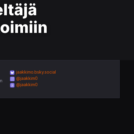
ltäjä
koimiin
jaakkimo.bsky.social
@jaakkim0
in
@jaakkim0