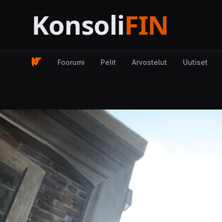
Foorumi
Pelit
Arvostelut
Uutiset