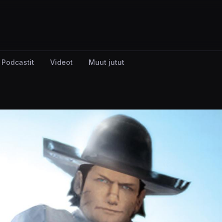
Podcastit
Videot
Muut jutut