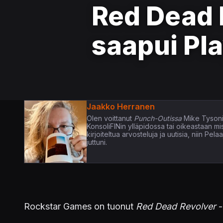
Red Dead 
saapui Pla
Jaakko Herranen
Olen voittanut
Punch-Outissa
Mike Tysoni
KonsoliFINin ylläpidossa tai oikeastaan m
kirjoiteltua arvosteluja ja uutisia, niin P
juttuni.
Rockstar Games on tuonut
Red Dead Revolver
-