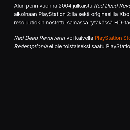
Alun perin vuonna 2004 julkaistu
Red Dead Revo
aikoinaan PlayStation 2:lla sekä originaalilla Xbo
resoluutiokin nostettu samassa rytäkässä HD-tas
Red Dead Revolverin
voi kaivella
PlayStation St
Redemptionia
ei ole toistaiseksi saatu PlayStatio
KonsoliFINin
Red Dead Revolver
-arvostelu löy
Julkaistu 11.10.2016 19.34