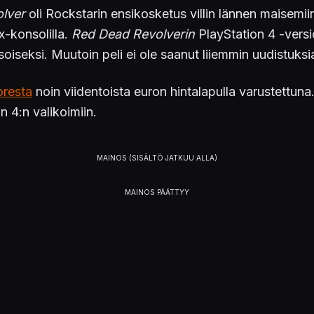
lver
oli Rockstarin ensikosketus villin lännen maisemii
x-konsolilla.
Red Dead Revolverin
PlayStation 4 -versi
oiseksi. Muutoin peli ei ole saanut liiemmin uudistuks
oresta
noin viidentoista euron hintalapulla varustettuna
n 4:n valikoimiin.
tyy
täältä
.