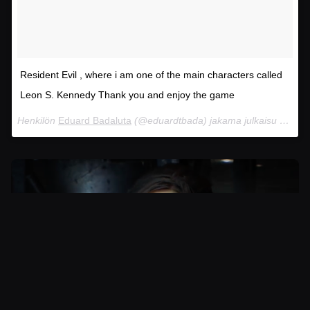
Resident Evil , where i am one of the main characters called
Leon S. Kennedy Thank you and enjoy the game
Henkilön
Eduard Badaluta
(@eduardtbada) jakama julkaisu
Kesä 1