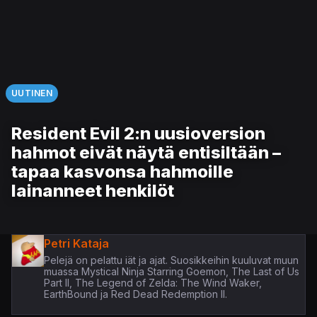
UUTINEN
Resident Evil 2:n uusioversion
hahmot eivät näytä entisiltään –
tapaa kasvonsa hahmoille
lainanneet henkilöt
Petri Kataja
Pelejä on pelattu iät ja ajat. Suosikkeihin kuuluvat muun
muassa Mystical Ninja Starring Goemon, The Last of Us
Part II, The Legend of Zelda: The Wind Waker,
EarthBound ja Red Dead Redemption II.