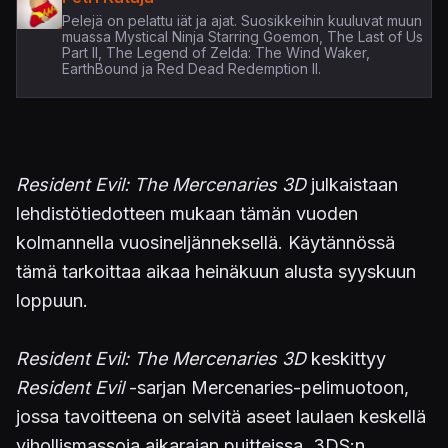
Pelejä on pelattu iät ja ajat. Suosikkeihin kuuluvat muun
muassa Mystical Ninja Starring Goemon, The Last of Us
Part II, The Legend of Zelda: The Wind Waker,
EarthBound ja Red Dead Redemption II.
Resident Evil: The Mercenaries 3D
julkaistaan
lehdistötiedotteen mukaan tämän vuoden
kolmannella vuosineljänneksellä. Käytännössä
tämä tarkoittaa aikaa heinäkuun alusta syyskuun
loppuun.
Resident Evil: The Mercenaries 3D
keskittyy
Resident Evil
-sarjan Mercenaries-pelimuotoon,
jossa tavoitteena on selvitä aseet laulaen keskellä
vihollismassoja aikarajan puitteissa. 3DS:n