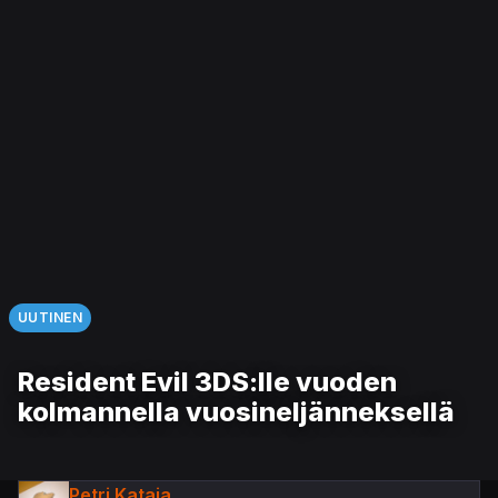
UUTINEN
Resident Evil 3DS:lle vuoden
kolmannella vuosineljänneksellä
Petri Kataja