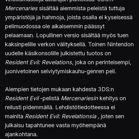
Mercenaries
sisältää aiemmista peleistä tuttuja
ympäristöjä ja hahmoja, joista osalla ei kyseisessä
pelimuodossa ole aikaisemmin päässyt
pelaamaan. Lopullinen versio sisältää myös tuen
kaksinpelille verkon välityksellä. Toinen Nintendon
uudelle käsikonsolille julkistettu tuotos on
Resident Evil: Revelations
, joka on perinteisempi,
juonivetoinen selviytymiskauhu-genren peli.
Aiempien tietojen mukaan kahdesta 3DS:n
Resident Evil
-pelistä
Mercenariesin
kehitys on
reilusti pidemmällä. Lehdistötiedotteessa ei
mainita
Resident Evil: Revelationsia
, joten sen
julkaisu tapahtunee vasta myöhempänä
ajankohtana.