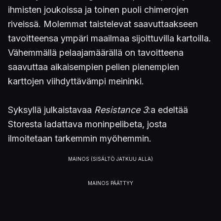
ihmisten joukoissa ja toinen puoli chimerojen
riveissä. Molemmat taistelevat saavuttaakseen
tavoitteensa ympäri maailmaa sijoittuvilla kartoilla.
Vähemmällä pelaajamäärällä on tavoitteena
saavuttaa aikaisempien pelien pienempien
karttojen viihdyttävämpi meininki.
Syksyllä julkaistavaa
Resistance 3
:a edeltää
Storesta ladattava moninpelibeta, josta
ilmoitetaan tarkemmin myöhemmin.