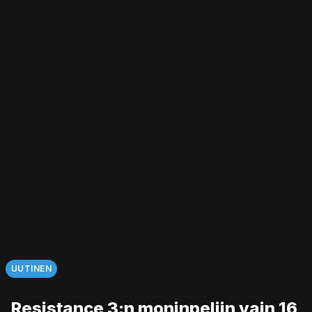
UUTINEN
Resistance 3:n moninpeliin vain 16