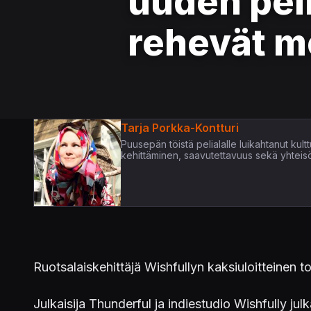
uuden peli
rehevät me
Tarja Porkka-Kontturi
Puusepän töistä pelialalle luikahtanut kultt
kehittäminen, saavutettavuus sekä yhteis
Ruotsalaiskehittäjä Wishfullyn kaksiuloitteinen t
Julkaisija Thunderful ja indiestudio Wishfully jul