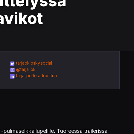
ittelyssä
avikot
tarjapk.bsky.social
@tarja_pk
tarja-porkka-kontturi
-pulmaseikkailupelille. Tuoreessa trailerissa