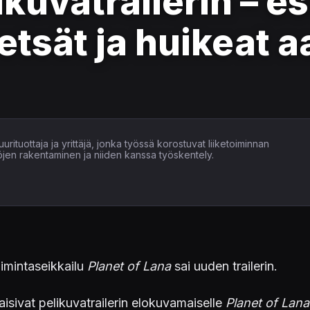
kuvatrailerin – es
tsät ja huikeat a
uurituottaja ja yrittäjä, jonka työssä korostuvat liiketoiminnan
öjen rakentaminen ja niiden kanssa työskentely.
oimintaseikkailu
Planet of Lana
sai uuden trailerin.
kaisivat pelikuvatrailerin elokuvamaiselle
Planet of Lana