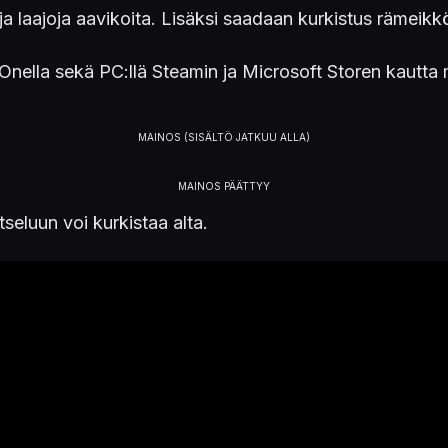
a laajoja aavikoita. Lisäksi saadaan kurkistus rämeikköih
x Onella sekä PC:llä Steamin ja Microsoft Storen kaut
seluun voi kurkistaa alta.