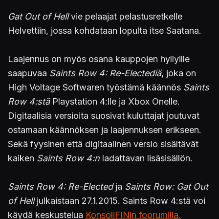
Gat Out of Hell
vie pelaajat pelastusretkelle
Helvettiin, jossa kohdataan lopulta itse Saatana.
Laajennus on myös osana kauppojen hyllyille
saapuvaa
Saints Row 4: Re-Electediä
, joka on
High Voltage Softwaren työstämä käännös
Saints
Row 4:stä
Playstation 4:lle ja Xbox Onelle.
Digitaalisia versioita suosivat kuluttajat joutuvat
ostamaan käännöksen ja laajennuksen erikseen.
Sekä fyysinen että digitaalinen versio sisältävät
kaiken
Saints Row 4:n
ladattavan lisäsisällön.
Saints Row 4: Re-Elected
ja
Saints Row: Gat Out
of Hell
julkaistaan 27.1.2015. Saints Row 4:stä voi
käydä keskustelua
KonsoliFINin foorumilla.