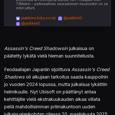
Tiltillekin – pelimaailman seuraaminen muutoinkin on se
omin juttuni.
jaakkimo.bsky.social
@jaakkim0
@jaakkim0
Assassin's Creed Shadowsin
julkaisua on
päätetty lykätä vielä hieman suunnitellusta.
Feodaaliajan Japaniin sijoittuva
Assassin's Creed
Shadows
oli alkujaan tarkoitus saada kauppoihin
jo vuoden 2024 lopussa, mutta julkaisua lykättiin
helmikuulle. Nyt Ubisoft on päättänyt antaa
kehittäjille vielä ekstrakuukauden aikaa viilata
peliä mahdollisimman priimakuntoon uuden
julkaisuajankohdan ollessa 20. maaliskuuta 2025.