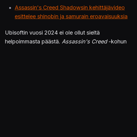
Assassin's Creed Shadowsin kehittäjävideo
esittelee shinobin ja samurain eroavaisuuksia
Ubisoftin vuosi 2024 ei ole ollut sieltä
helpoimmasta päästä.
Assassin's Creed
-kohun
lisäksi esimerkiksi
Star Wars Outlaws
,
Avatar:
Frontiers of Pandora
,
Prince of Persia: The Lost
Crown
ja
Skull and Bones
eivät menestyneet
toivotulla tavalla. Lisäksi verkkoräiskintä
XDefiant
päätettiin lakkauttaa ja
The Division: Heartland
peruttiin kokonaan – unohtamatta ikuisuusprojekti
Prince of Persia: The Sands of Timeä
.
Assassin's Creed Shadowsin
pariin päästään
PC:llä, PlayStation 5:llä sekä Xbox Series S|X:llä.