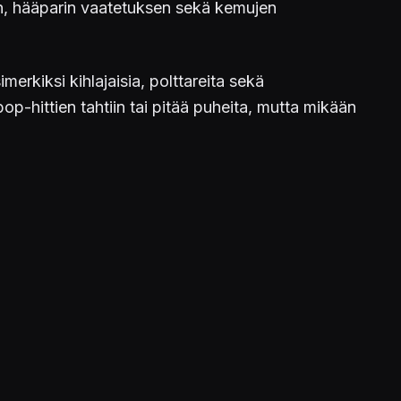
n, hääparin vaatetuksen sekä kemujen
merkiksi kihlajaisia, polttareita sekä
op-hittien tahtiin tai pitää puheita, mutta mikään
box Series X|S:lle.
STUDIOT