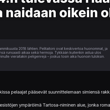
 naidaan oikein o
tammikuusta 2018 lähtien. Pelitaitoni ovat keskivertoa huonommat, ja
ensä runsaasti aikaa sekä hermoja. Tykkään kuitenkin astua ulos
inulle vieraitakin peligenrejä – joskus tosin aika huonoin tuloksin.
ssa pelaajat pääsevät suunnittelemaan simiensä rak
vesistöjen ympäröimä Tartosa-niminen alue, jonka roman