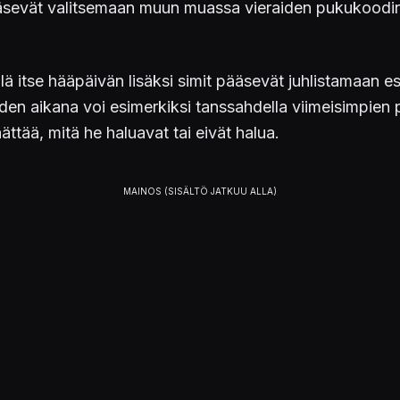
pääsevät valitsemaan muun muassa vieraiden pukukoodi
llä itse hääpäivän lisäksi simit pääsevät juhlistamaan esi
iden aikana voi esimerkiksi tanssahdella viimeisimpien p
äättää, mitä he haluavat tai eivät halua.
ta PC:lle, Macille, PS4:lle, PS5:lle, Xbox Onelle sekä X
ALUSTAT