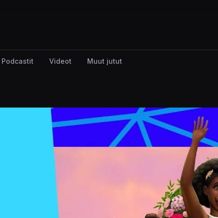
Podcastit
Videot
Muut jutut