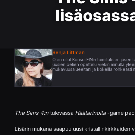
lisäosassa
Senja Littman
Olen ollut KonsoliFINin toimituksen jäsen 
uusien pelien opettelu viekin minulta yle
mukavuusalueeltani ja kokeilla rohkeasti m
The Sims 4:n
tulevassa
Häätarinoita
-game packi
Lisärin mukana saapuu uusi kristallinkirkkaiden 