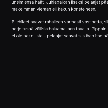
unelmiensa häät. Juhlapaikan lisäksi pelaajat 
makeimman vieraan eli kakun koristeineen.
Bilehileet saavat rahalleen varmasti vastinetta, si
harjoituspäivällisiä haluamallaan tavalla. Pippalo
ei ole pakollista – pelaajat saavat siis ihan itse p
The Sims 4 Häätarinoita
julkaistaan 17. helmikuu
Julkaistu 10.2.2022 11.31
PELIT