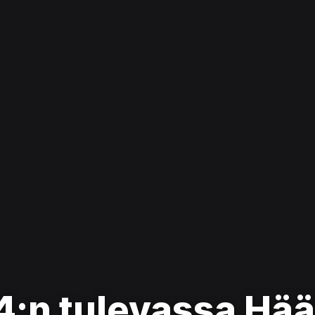
4:n tulevassa Hää