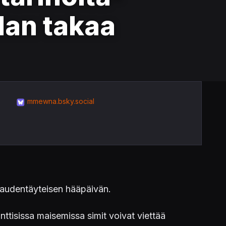
lan takaa
mmewna.bsky.social
kaudentäyteisen hääpäivän.
ttisissa maisemissa simit voivat viettää