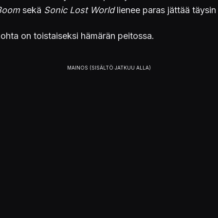
Boom
sekä
Sonic Lost World
lienee paras jättää täysin
nkohta on toistaiseksi hämärän peitossa.
JULKAISIJAT
SEGA