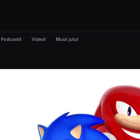
Podcastit
Videot
Muut jutut