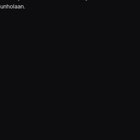
 unholaan.
LÄHTEET
Eurogamer