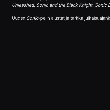
Unleashed
,
Sonic and the Black Knight
,
Sonic 
Uuden
Sonic
-pelin alustat ja tarkka julkaisuaja
Julkaistu 27.6.2016 11.56
STUDIOT
Sonic Team
Kirjaudu sisään
osallistuaksesi keskusteluun.