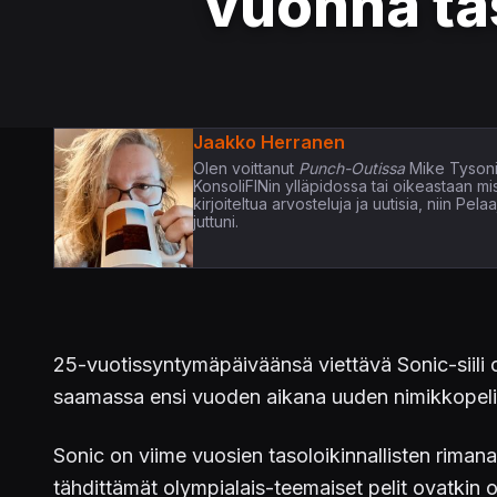
vuonna ta
Jaakko Herranen
Olen voittanut
Punch-Outissa
Mike Tysoni
KonsoliFINin ylläpidossa tai oikeastaan m
kirjoiteltua arvosteluja ja uutisia, niin P
juttuni.
25-vuotissyntymäpäiväänsä viettävä Sonic-siili on
saamassa ensi vuoden aikana uuden nimikkopeli
Sonic on viime vuosien tasoloikinnallisten rimanal
tähdittämät olympialais-teemaiset pelit ovatkin 