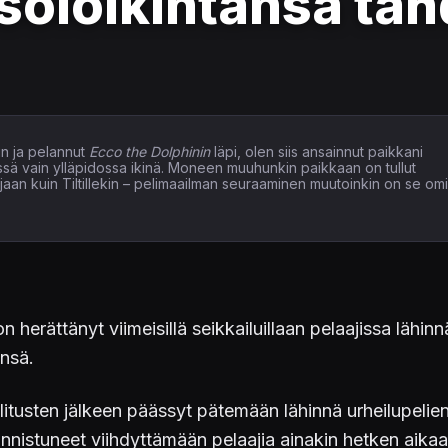
soloikintansa täh
n ja pelannut
Ecco the Dolphinin
läpi, olen siis ansainnut paikkani
issä vain ylläpidossa ikinä. Moneen muuhunkin paikkaan on tullut
elaajaan kuin Tiltillekin – pelimaailman seuraaminen muutoinkin on se om
 herättänyt viimeisillä seikkailuillaan pelaajissa lähi
nsä.
itusten jälkeen päässyt pätemään lähinnä urheilupelien pu
onnistuneet viihdyttämään pelaajia ainakin hetken aikaa