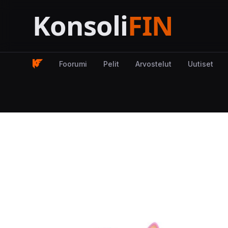
Foorumi
Pelit
Arvostelut
Uutiset