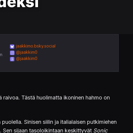
deksi
jaakkimo.bsky.social
@jaakkim0
in
@jaakkim0
nnä raivoa. Tästä huolimatta ikoninen hahmo on
olella. Sinisen siilin ja italialaisen putkimiehen
. Sen sijaan tasoloikintaan keskittyvät
Sonic