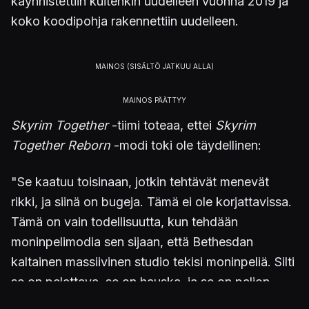
käynnistettiin kuitenkin uudelleen vuonna 2019 ja
koko koodipohja rakennettiin uudelleen.
Skyrim Together
-tiimi toteaa, ettei
Skyrim
Together Reborn
-modi toki ole täydellinen:
"Se kaatuu toisinaan, jotkin tehtävät menevät
rikki, ja siinä on bugeja. Tämä ei ole korjattavissa.
Tämä on vain todellisuutta, kun tehdään
moninpelimodia sen sijaan, että Bethesdan
kaltainen massiivinen studio tekisi moninpeliä. Silti
se on pelattava, se on hauska, ja se on paljon
parempi kuin vanha
Skyrim Together
-modi, mikä