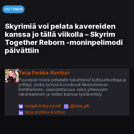
UUTINEN
Skyrimiä voi pelata kavereiden
kanssa jo tällä viikolla – Skyrim
Together Reborn -moninpelimodi
päivättiin
Tarja Porkka-Kontturi
Puusepän töistä pelialalle luikahtanut kulttuurituottaja ja
yrittäjä, jonka työssä korostuvat liiketoiminnan
kehittäminen, saavutettavuus sekä yhteisöjen
rakentaminen ja niiden kanssa työskentely.
tarjapk.bsky.social
@tarja_pk
tarja-porkka-kontturi