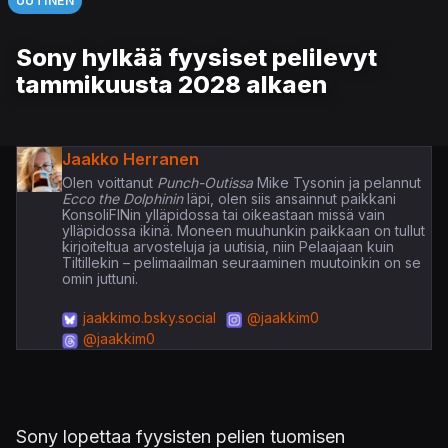
UUTINEN
Sony hylkää fyysiset pelilevyt
tammikuusta 2028 alkaen
Jaakko Herranen
Olen voittanut
Punch-Outissa
Mike Tysonin ja pelannut
Ecco the Dolphinin
läpi, olen siis ansainnut paikkani
KonsoliFINin ylläpidossa tai oikeastaan missä vain
ylläpidossa ikinä. Moneen muuhunkin paikkaan on tullut
kirjoiteltua arvosteluja ja uutisia, niin Pelaajaan kuin
Tiltillekin – pelimaailman seuraaminen muutoinkin on se
omin juttuni.
jaakkimo.bsky.social
@jaakkim0
@jaakkim0
Sony lopettaa fyysisten pelien tuomisen