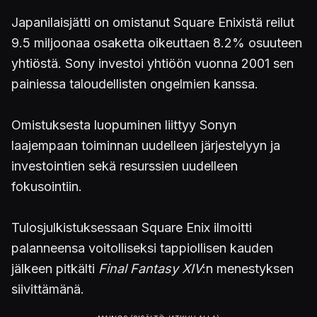
Japanilaisjätti on omistanut Square Enixistä reilut
9.5 miljoonaa osaketta oikeuttaen 8.2% osuuteen
yhtiöstä. Sony investoi yhtiöön vuonna 2001 sen
painiessa taloudellisten ongelmien kanssa.
Omistuksesta luopuminen liittyy Sonyn
laajempaan toiminnan uudelleen järjestelyyn ja
investointien sekä resurssien uudelleen
fokusointiin.
Tulosjulkistuksessaan Square Enix ilmoitti
palanneensa voitolliseksi tappiollisen kauden
jälkeen pitkälti
Final Fantasy XIV
:n menestyksen
siivittämänä.