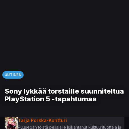
UUTINEN
Sony lykkää torstaille suunniteltua
PlayStation 5 -tapahtumaa
Tarja Porkka-Kontturi
Puusepän töistä pelialalle luikahtanut kulttuurituottaja ja