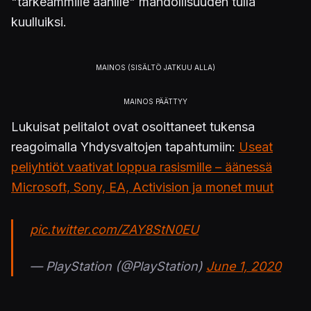
"tärkeämmille äänille" mahdollisuuden tulla
kuulluiksi.
Lukuisat pelitalot ovat osoittaneet tukensa
reagoimalla Yhdysvaltojen tapahtumiin:
Useat
peliyhtiöt vaativat loppua rasismille – äänessä
Microsoft, Sony, EA, Activision ja monet muut
pic.twitter.com/ZAY8StN0EU
— PlayStation (@PlayStation)
June 1, 2020
Alkuperäinen uutinen:
PlayStation 5 -esittelyn