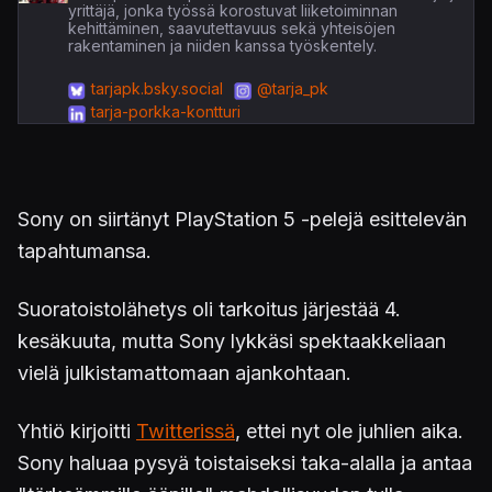
yrittäjä, jonka työssä korostuvat liiketoiminnan
kehittäminen, saavutettavuus sekä yhteisöjen
rakentaminen ja niiden kanssa työskentely.
tarjapk.bsky.social
@tarja_pk
tarja-porkka-kontturi
Sony on siirtänyt PlayStation 5 -pelejä esittelevän
tapahtumansa.
Suoratoistolähetys oli tarkoitus järjestää 4.
kesäkuuta, mutta Sony lykkäsi spektaakkeliaan
vielä julkistamattomaan ajankohtaan.
Yhtiö kirjoitti
Twitterissä
, ettei nyt ole juhlien aika.
Sony haluaa pysyä toistaiseksi taka-alalla ja antaa