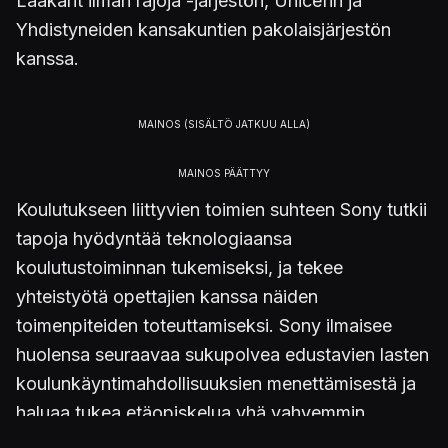
Lääkärit ilman rajoja -järjestön, Unicefin ja
Yhdistyneiden kansakuntien pakolaisjärjestön
kanssa.
Koulutukseen liittyvien toimien suhteen Sony tutkii
tapoja hyödyntää teknologiaansa
koulutustoiminnan tukemiseksi, ja tekee
yhteistyötä opettajien kanssa näiden
toimenpiteiden toteuttamiseksi. Sony ilmaisee
huolensa seuraavaa sukupolvea edustavien lasten
koulunkäyntimahdollisuuksien menettämisestä ja
haluaa tukea etäopiskelua yhä vahvemmin.