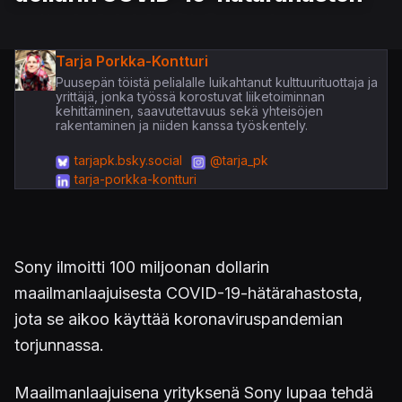
Tarja Porkka-Kontturi
Puusepän töistä pelialalle luikahtanut kulttuurituottaja ja
yrittäjä, jonka työssä korostuvat liiketoiminnan
kehittäminen, saavutettavuus sekä yhteisöjen
rakentaminen ja niiden kanssa työskentely.
tarjapk.bsky.social
@tarja_pk
tarja-porkka-kontturi
Sony ilmoitti 100 miljoonan dollarin
maailmanlaajuisesta COVID-19-hätärahastosta,
jota se aikoo käyttää koronaviruspandemian
torjunnassa.
Maailmanlaajuisena yrityksenä Sony lupaa tehdä