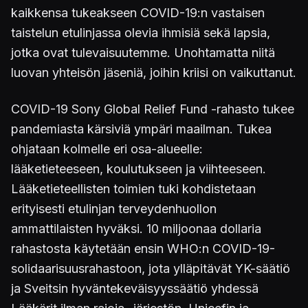
kaikkensa tukeakseen COVID-19:n vastaisen
taistelun etulinjassa olevia ihmisiä sekä lapsia,
jotka ovat tulevaisuutemme. Unohtamatta niitä
luovan yhteisön jäseniä, joihin kriisi on vaikuttanut.
COVID-19 Sony Global Relief Fund -rahasto tukee
pandemiasta kärsiviä ympäri maailman. Tukea
ohjataan kolmelle eri osa-alueelle:
lääketieteeseen, koulutukseen ja viihteeseen.
Lääketieteellisten toimien tuki kohdistetaan
erityisesti etulinjan terveydenhuollon
ammattilaisten hyväksi. 10 miljoonaa dollaria
rahastosta käytetään ensin WHO:n COVID-19-
solidaarisuusrahastoon, jota ylläpitävät YK-säätiö
ja Sveitsin hyväntekeväisyyssäätiö yhdessä