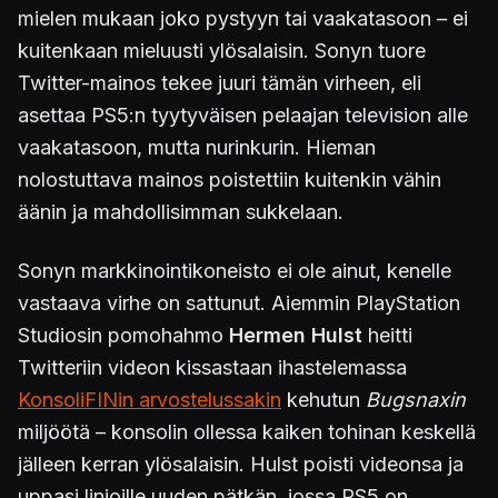
mielen mukaan joko pystyyn tai vaakatasoon – ei
kuitenkaan mieluusti ylösalaisin. Sonyn tuore
Twitter-mainos tekee juuri tämän virheen, eli
asettaa PS5:n tyytyväisen pelaajan television alle
vaakatasoon, mutta nurinkurin. Hieman
nolostuttava mainos poistettiin kuitenkin vähin
äänin ja mahdollisimman sukkelaan.
Sonyn markkinointikoneisto ei ole ainut, kenelle
vastaava virhe on sattunut. Aiemmin PlayStation
Studiosin pomohahmo
Hermen Hulst
heitti
Twitteriin videon kissastaan ihastelemassa
KonsoliFINin arvostelussakin
kehutun
Bugsnaxin
miljöötä – konsolin ollessa kaiken tohinan keskellä
jälleen kerran ylösalaisin. Hulst poisti videonsa ja
uppasi linjoille uuden pätkän, jossa PS5 on