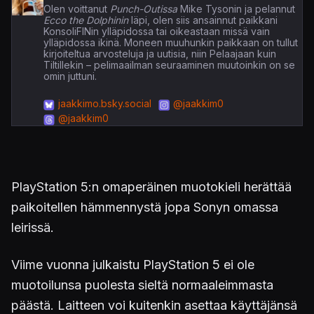
Olen voittanut
Punch-Outissa
Mike Tysonin ja pelannut
Ecco the Dolphinin
läpi, olen siis ansainnut paikkani
KonsoliFINin ylläpidossa tai oikeastaan missä vain
ylläpidossa ikinä. Moneen muuhunkin paikkaan on tullut
kirjoiteltua arvosteluja ja uutisia, niin Pelaajaan kuin
Tiltillekin – pelimaailman seuraaminen muutoinkin on se
omin juttuni.
jaakkimo.bsky.social
@jaakkim0
@jaakkim0
PlayStation 5:n omaperäinen muotokieli herättää
paikoitellen hämmennystä jopa Sonyn omassa
leirissä.
Viime vuonna julkaistu PlayStation 5 ei ole
muotoilunsa puolesta sieltä normaaleimmasta
päästä. Laitteen voi kuitenkin asettaa käyttäjänsä