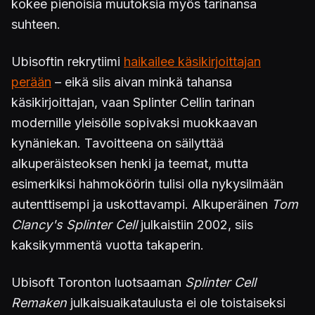
kokee pienoisia muutoksia myös tarinansa
suhteen.
Ubisoftin rekrytiimi
haikailee käsikirjoittajan
perään
– eikä siis aivan minkä tahansa
käsikirjoittajan, vaan Splinter Cellin tarinan
modernille yleisölle sopivaksi muokkaavan
kynäniekan. Tavoitteena on säilyttää
alkuperäisteoksen henki ja teemat, mutta
esimerkiksi hahmoköörin tulisi olla nykysilmään
autenttisempi ja uskottavampi. Alkuperäinen
Tom
Clancy's Splinter Cell
julkaistiin 2002, siis
kaksikymmentä vuotta takaperin.
Ubisoft Toronton luotsaaman
Splinter Cell
Remaken
julkaisuaikataulusta ei ole toistaiseksi