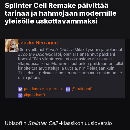
Splinter Cell Remake päivittää
tarinaa ja hahmojaan modernille
yleisölle uskottavammaksi
Jaakko Herranen
Olen voittanut
Punch-Outissa
Mike Tysonin ja pelannut
Ecco the Dolphinin
läpi, olen siis ansainnut paikkani
KonsoliFINin ylläpidossa tai oikeastaan missä vain
ylläpidossa ikinä. Moneen muuhunkin paikkaan on tullut
kirjoiteltua arvosteluja ja uutisia, niin Pelaajaan kuin
Tiltillekin – pelimaailman seuraaminen muutoinkin on se
omin juttuni.
jaakkimo.bsky.social
@jaakkim0
@jaakkim0
Ubisoftin
Splinter Cell
-klassikon uusioversio