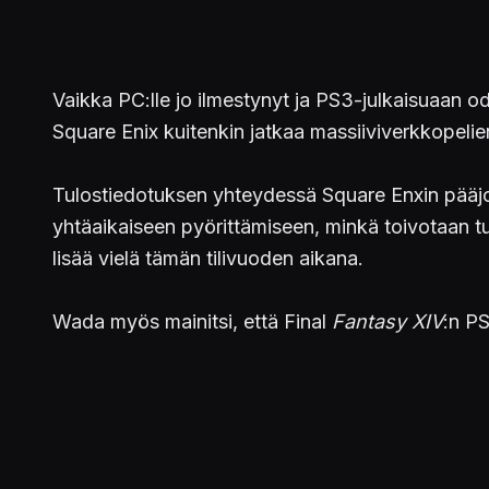
Vaikka PC:lle jo ilmestynyt ja PS3-julkaisuaan 
Square Enix kuitenkin jatkaa massiiviverkkopelie
Tulostiedotuksen yhteydessä Square Enxin pääj
yhtäaikaiseen pyörittämiseen, minkä toivotaan tu
lisää vielä tämän tilivuoden aikana.
Wada myös mainitsi, että Final
Fantasy XIV
:n PS