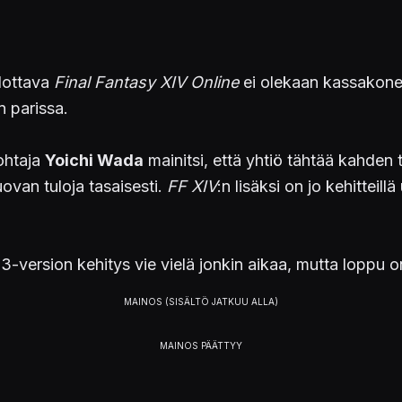
odottava
Final Fantasy XIV
Online
ei olekaan kassakoneit
n parissa.
ohtaja
Yoichi Wada
mainitsi, että yhtiö tähtää kahde
ovan tuloja tasaisesti.
FF XIV
:n lisäksi on jo kehitteil
3-version kehitys vie vielä jonkin aikaa, mutta loppu on