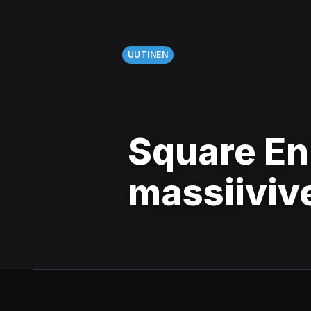
UUTINEN
Square En
massiiviv