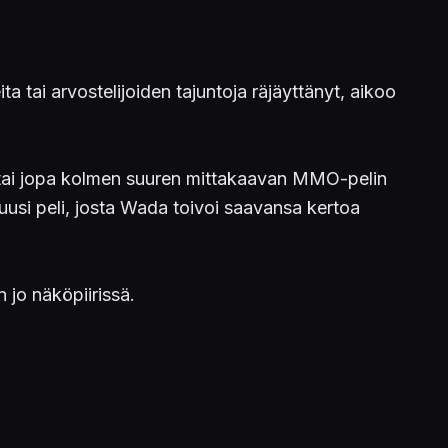
a tai arvostelijoiden tajuntoja räjäyttänyt, aikoo
n tai jopa kolmen suuren mittakaavan MMO-pelin
lä uusi peli, josta Wada toivoi saavansa kertoa
 jo näköpiirissä.