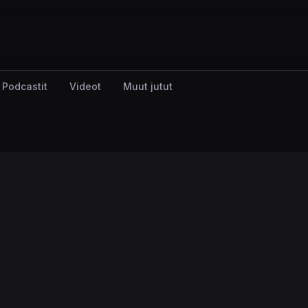
Podcastit
Videot
Muut jutut