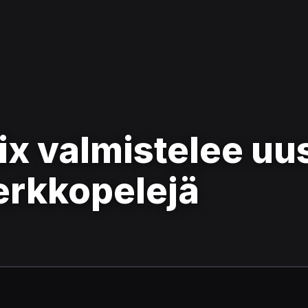
ix valmistelee uu
erkkopelejä