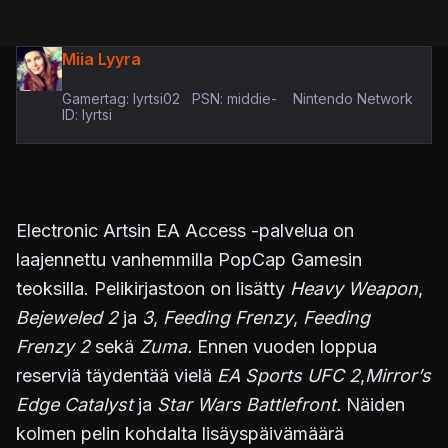
Miia Lyyra
Gamertag: lyrtsi02 PSN: middie- Nintendo Network
ID: lyrtsi
Electronic Artsin EA Access -palvelua on
laajennettu vanhemmilla PopCap Gamesin
teoksilla. Pelikirjastoon on lisätty
Heavy Weapon
,
Bejeweled 2
ja
3
,
Feeding Frenzy
,
Feeding
Frenzy 2
sekä
Zuma.
Ennen vuoden loppua
reserviä täydentää vielä
EA Sports UFC 2
,
Mirror’s
Edge Catalyst
ja
Star Wars Battlefront.
Näiden
kolmen pelin kohdalta lisäyspäivämäärä