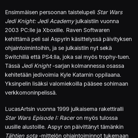
Ensimmäisen persoonan taistelupeli
Star Wars
Jedi Knight: Jedi Academy
julkaistiin vuonna
2003 PC:lle ja Xboxille. Raven Softwaren
kehittämä peli sai Aspyrin käsittelyssä päivityksen
ohjaintoimintoihin, ja se julkaistiin nyt sekä
Switchillä että PS4:lla, joka sai myös trophy-tuen.
Tässä
Jedi Knight
-sarjan kolmannessa osassa
kehitetään jedivoimia Kyle Katarnin oppilaana.
Yksinpelin lisäksi valomiekoilla pääsee sohimaan
verkkomoninpelissä.
LucasArtsin vuonna 1999 julkaisema rakettiralli
Star Wars Episode I: Racer
on myös tulossa
uusille alustoille. Aspyr on päivittänyt tämänkin
Tähtien sota
-mittelön ohjaintoiminnot tukemaan