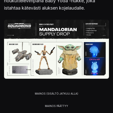
houkuttelevimpana Baby Yoda -nukke, joka
istahtaa kätevästi aluksen kojelaudalle.