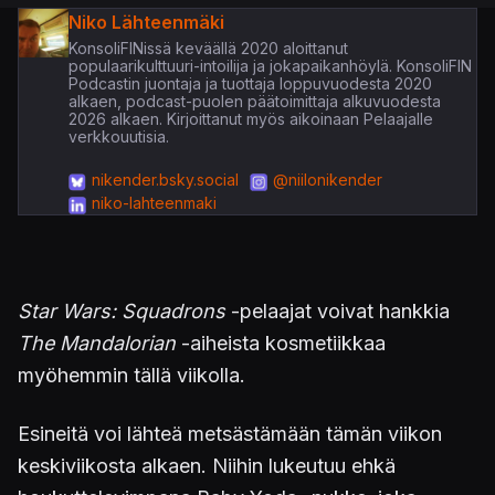
Niko Lähteenmäki
KonsoliFINissä keväällä 2020 aloittanut
populaarikulttuuri-intoilija ja jokapaikanhöylä. KonsoliFIN
Podcastin juontaja ja tuottaja loppuvuodesta 2020
alkaen, podcast-puolen päätoimittaja alkuvuodesta
2026 alkaen. Kirjoittanut myös aikoinaan Pelaajalle
verkkouutisia.
nikender.bsky.social
@niilonikender
niko-lahteenmaki
Star Wars: Squadrons
-pelaajat voivat hankkia
The Mandalorian
-aiheista kosmetiikkaa
myöhemmin tällä viikolla.
Esineitä voi lähteä metsästämään tämän viikon
keskiviikosta alkaen. Niihin lukeutuu ehkä